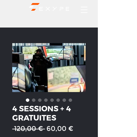
4 SESSIONS + 4
GRATUITES
Prix
Prix
 120,00 € 
60,00 €
original
promotionnel