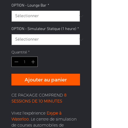
OPTION - Lounge Bar
*
OPTION - Simulateur Statique (1 heure)
*
Quantité
*
Ajouter au panier
CE PACKAGE COMPREND
8
SESSIONS DE 10 MINUTES
Vivez l'expérience
Exype à
Waterloo
. Le centre de simulation
de courses automobiles de