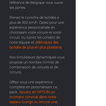
référence de Belgique vous ouvre
ses portes.
Prenez le contrôle de bolides à
plus de 300 km/h. Optez pour une
expérience personnalisée en
choisissant votre voiture et votre
circuit, ou suivez les conseils de
notre équipe et
débloquez des
bolides de plus en plus puissants.
Nos simulateurs dynamiques vous
propose un nombre illimité de
combinaison de voitures et de
circuits.
Offrez-vous une expérience
complète en personalisant ce
pack.
Ajoutez en OPTION un
moment convival dans notre
espace lounge ou encore une