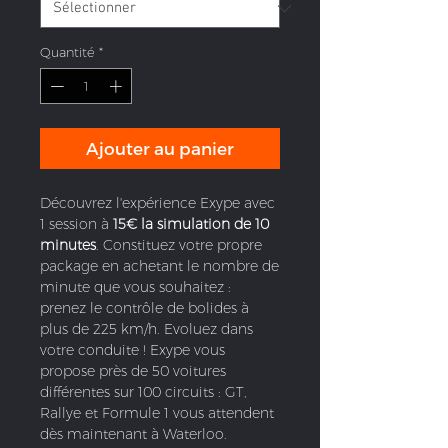
Quantité
*
Ajouter au panier
Découvrez l'expérience Exype avec
1 session à
15€ la simulation de 10
minutes
. Constituez votre propre
package en achetant le nombre de
minute que vous souhaitez :
prenez le contrôle de bolides à
plus de 225 km/h. Evoluez dans
votre conduite ! Exype vous
propose près de 50 voitures
différentes sur 100 circuits : GT,
Rallye et Formule 1 vous attendent
dès maintenant à Waterloo.